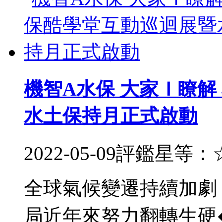
機智A水保 大家Ｉ瞭解
水土保持月正式啟動
2022-05-09
評鑑星等：
全球氣候變遷持續加劇
局近年來努力翻轉生硬