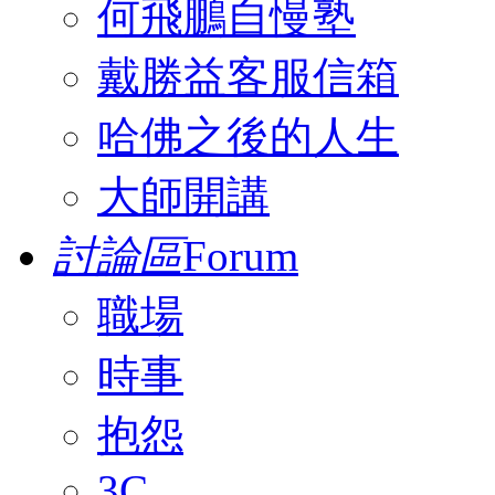
何飛鵬自慢塾
戴勝益客服信箱
哈佛之後的人生
大師開講
討論區
Forum
職場
時事
抱怨
3C