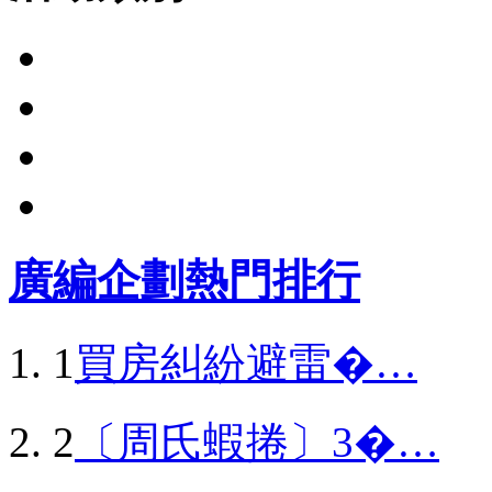
廣編企劃熱門排行
1
買房糾紛避雷�…
2
〔周氏蝦捲〕3�…