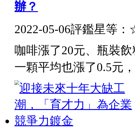
辦？
2022-05-06
評鑑星等：
咖啡漲了20元、瓶裝
一顆平均也漲了0.5元