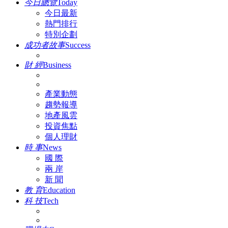
今日總覽
Today
今日最新
熱門排行
特別企劃
成功者故事
Success
財 經
Business
產業動態
趨勢報導
地產風雲
投資焦點
個人理財
時 事
News
國 際
兩 岸
新 聞
教 育
Education
科 技
Tech