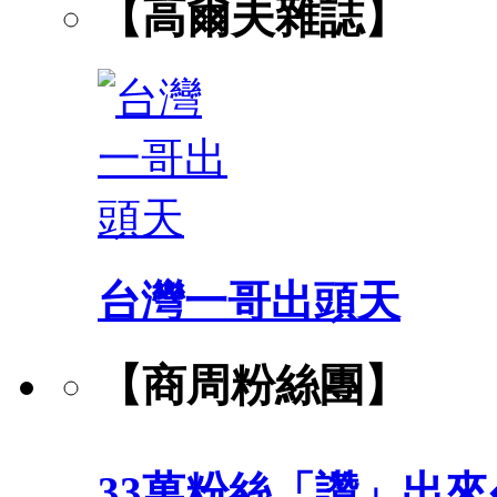
【高爾夫雜誌】
台灣一哥出頭天
【商周粉絲團】
33萬粉絲「讚」出來