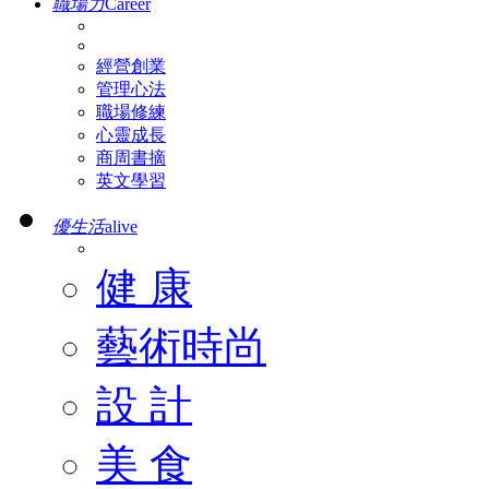
職場力
Career
經營創業
管理心法
職場修練
心靈成長
商周書摘
英文學習
優生活
alive
健 康
藝術時尚
設 計
美 食