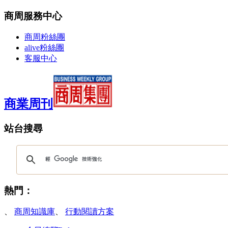
商周服務中心
商周粉絲團
alive粉絲團
客服中心
商業周刊
站台搜尋
熱門：
、
商周知識庫
、
行動閱讀方案