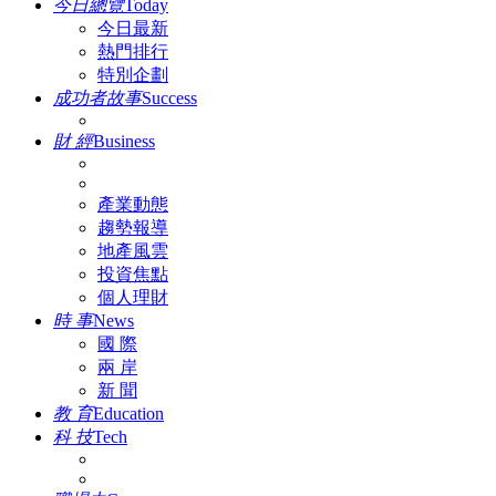
今日總覽
Today
今日最新
熱門排行
特別企劃
成功者故事
Success
財 經
Business
產業動態
趨勢報導
地產風雲
投資焦點
個人理財
時 事
News
國 際
兩 岸
新 聞
教 育
Education
科 技
Tech