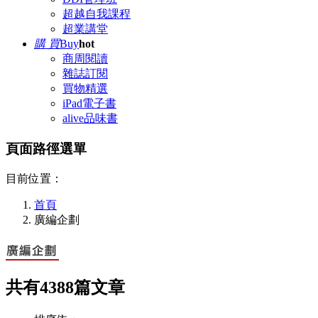
超越自我課程
超業講堂
購 買
Buy
hot
商周閱讀
雜誌訂閱
買物精選
iPad電子書
alive品味書
頁面路徑選單
目前位置：
首頁
廣編企劃
共有
4388
篇文章