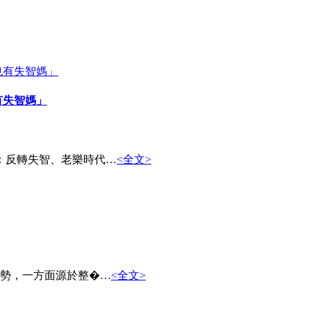
有失智媽」
2：反轉失智、老樂時代…
<全文>
勢，一方面源於整�…
<全文>