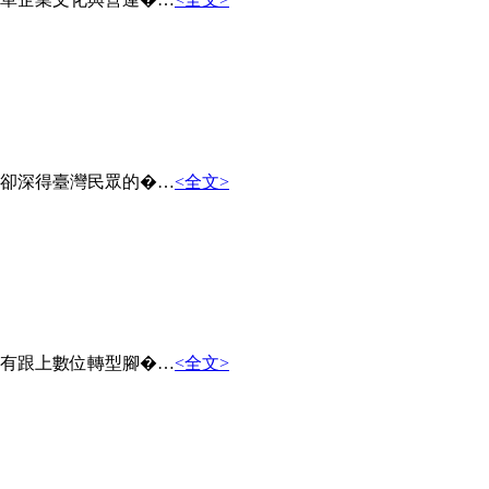
卻深得臺灣民眾的�…
<全文>
有跟上數位轉型腳�…
<全文>