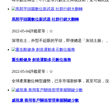
馬郭芋頭園數位新武器 社群行銷大翻轉
2022-05-04
評鑑星等：
☆
深埋在土，外型不起眼的芋頭，即便總是「灰頭土臉」，
重生酷健身 創造運動多元數位服務
2022-05-04
評鑑星等：
☆
全球產業數位轉型趨勢，已非市場新鮮事，甚至可說，沒
威視康 善用客戶關係管理掌握關鍵少數