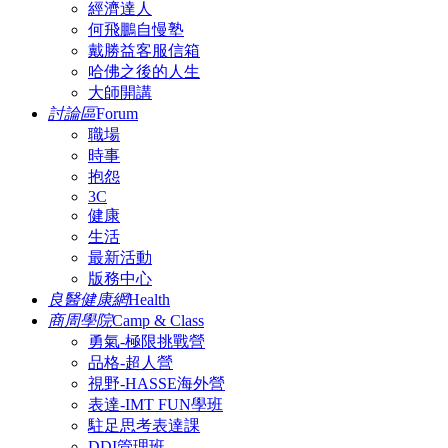
經濟達人
何飛鵬自慢塾
戴勝益客服信箱
哈佛之後的人生
大師開講
討論區
Forum
職場
時事
抱怨
3C
健康
生活
最新活動
版務中心
良醫健康網
Health
商周學院
Camp & Class
勇氣-極限挑戰營
品格-超人營
視野-HASSE海外營
表達-IMT FUN學班
駐足思考表達課
DDI管理班