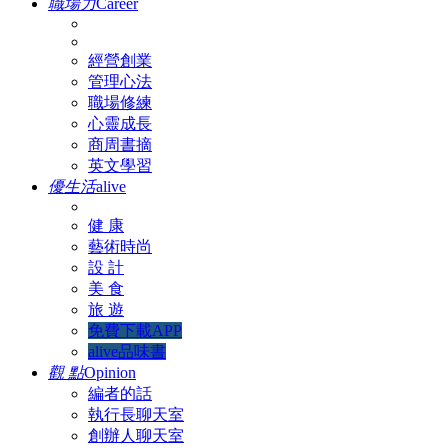
職場力
Career
經營創業
管理心法
職場修練
心靈成長
商周書摘
英文學習
優生活
alive
健 康
藝術時尚
設 計
美 食
旅 遊
免費下載APP
alive品味書
觀 點
Opinion
編者的話
執行長聊天室
創辦人聊天室