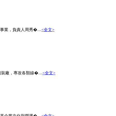
事業，負責人周秀�…
<全文>
工組裝廠，專攻各類線�…
<全文>
革企業文化與營運�…
<全文>