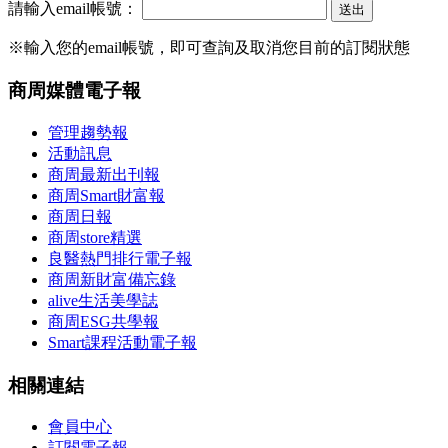
請輸入email帳號：
※輸入您的email帳號，即可查詢及取消您目前的訂閱狀態
商周媒體電子報
管理趨勢報
活動訊息
商周最新出刊報
商周Smart財富報
商周日報
商周store精選
良醫熱門排行電子報
商周新財富備忘錄
alive生活美學誌
商周ESG共學報
Smart課程活動電子報
相關連結
會員中心
訂閱電子報